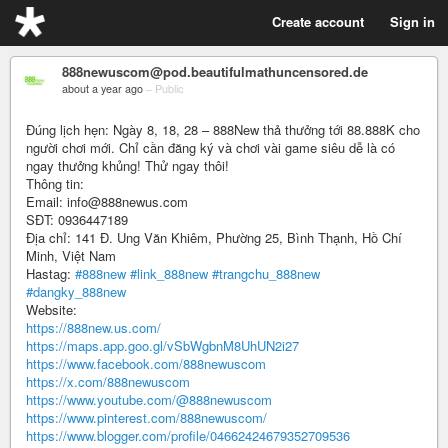
Create account
Sign in
888newuscom@pod.beautifulmathuncensored.de
about a year ago
–
Public
Đúng lịch hẹn: Ngày 8, 18, 28 – 888New thả thưởng tới 88.888K cho
người chơi mới. Chỉ cần đăng ký và chơi vài game siêu dễ là có
ngay thưởng khủng! Thử ngay thôi!
Thông tin:
Email: info@888newus.com
SĐT: 0936447189
Địa chỉ: 141 Đ. Ung Văn Khiêm, Phường 25, Bình Thạnh, Hồ Chí
Minh, Việt Nam
Hastag:
#888new
#link_888new
#trangchu_888new
#dangky_888new
Website:
https://888new.us.com/
https://maps.app.goo.gl/vSbWgbnM8UhUN2i27
https://www.facebook.com/888newuscom
https://x.com/888newuscom
https://www.youtube.com/@888newuscom
https://www.pinterest.com/888newuscom/
https://www.blogger.com/profile/04662424679352709536