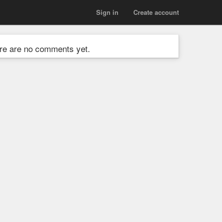
Sign in
Create account
re are no comments yet.