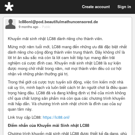
Create account
Sign in
lc88onl@pod.beautifulmathuncensored.de
9 months ago
–
Public
Khuyến mãi sinh nhật LC88 dành riêng cho thành viên.
Mừng một năm tuổi mới, LC88 mang đến những ưu đãi đặc biệt nhất
dành riêng cho cộng đồng thành viên trung thành. Đây không chỉ là
lời tri ân sâu sắc mà còn là lời cam kết tiếp tục mang đến trải
nghiệm cá cược đỉnh cao. Khuyến mãi sinh nhật LC88 là sự kiện
được mong chờ nhất trong năm, nơi mọi thành viên đều có cơ hội
nhận về những phần thưởng giá trị.
Trong thế giới cá cược trực tuyến sôi động, việc tìm kiếm một nhà
cái uy tín, minh bạch và luôn biết cách tri ân người chơi là điều quan
trọng hàng đầu. LC88 đã và đang khẳng định vị thế của mình không
chỉ qua chất lượng sản phẩm mà còn qua các chương trình khuyến
mãi hấp dẫn. Và chương trình sinh nhật chính là đỉnh cao của sự
quan tâm này.
Link truy cập LC88:
https://lc88.onl/
Điểm nhấn của Khuyến mãi Sinh nhật LC88
Chương trình khuyến mãi sinh nhật LC88 được thiết kế đa dạng, phù