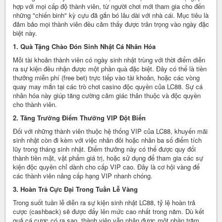
hợp với mọi cấp độ thành viên, từ người chơi mới tham gia cho đến
những "chiến binh" kỳ cựu đã gắn bó lâu dài với nhà cái. Mục tiêu là
đảm bảo mọi thành viên đều cảm thấy được trân trọng vào ngày đặc
biệt này.
1. Quà Tặng Chào Đón Sinh Nhật Cá Nhân Hóa
Mỗi tài khoản thành viên có ngày sinh nhật trùng với thời điểm diễn
ra sự kiện đều nhận được một phần quà đặc biệt. Đây có thể là tiền
thưởng miễn phí (free bet) trực tiếp vào tài khoản, hoặc các vòng
quay may mắn tại các trò chơi casino độc quyền của LC88. Sự cá
nhân hóa này giúp tăng cường cảm giác thân thuộc và độc quyền
cho thành viên.
2. Tăng Trưởng Điểm Thưởng VIP Đột Biến
Đối với những thành viên thuộc hệ thống VIP của LC88, khuyến mãi
sinh nhật còn đi kèm với việc nhân đôi hoặc nhân ba số điểm tích
lũy trong tháng sinh nhật. Điểm thưởng này có thể được quy đổi
thành tiền mặt, vật phẩm giá trị, hoặc sử dụng để tham gia các sự
kiện độc quyền chỉ dành cho cấp VIP cao. Đây là cơ hội vàng để
các thành viên nâng cấp hạng VIP nhanh chóng.
3. Hoàn Trả Cực Đại Trong Tuần Lễ Vàng
Trong suốt tuần lễ diễn ra sự kiện sinh nhật LC88, tỷ lệ hoàn trả
cược (cashback) sẽ được đẩy lên mức cao nhất trong năm. Dù kết
quả cá cược có ra sao, thành viên vẫn nhận được một phần trăm