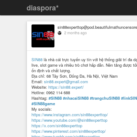
diaspora*
sin88experttop@pod.beautifulmathuncensor
2 months ago
SIN88
là nhà cái trực tuyến uy tín với hệ thống giải trí đa
live, slot game và nhiều trò chơi hấp dẫn. Nền tảng được 
ổn định và chất lượng.
Địa chỉ: 68 Tây Sơn, Đống Đa, Hà Nội, Việt Nam
Email:
sin88.expert@gmail.com
Website:
https://sin88.expert/
Hotline: 0962 114 688
Hashtag:
#SIN88
#nhacaiSIN88
#trangchuSIN88
#linkSI
#SIN88game
My socials:
https://www.instagram.com/sin88experttop/
https://www.youtube.com/@sin88experttop
https://x.com/sin88experttop
https://www.pinterest.com/sin88experttop/
https://www.tumblr.com/sin88experttop